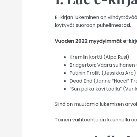
E-kirjan lukeminen on viihdyttävä
löytyvät suoraan puhelimestasi.
Vuoden 2022 myydyimmät e-kirja
Kremlin kortti (Alpo Rusi)
Bridgerton: Väärä sulhanen 
Putinin Trollit (Jessikka Aro)
Dead End (Janne “Nacci” T
”Sun poika kävi täällä” (Ve
Siinä on muutamia lukemisen arvoisi
Toinen vaihtoehto on kuunnella ääni