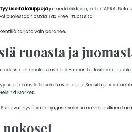
ytyy useita kauppoja
ja merkkiliikkeitä, kuten AERA, Balmu
 voi puolestaan ostaa Tax Free -tuotteita.
okentillä tarjota vain paranee.
stä ruoasta ja juomast
n edessä on maukas ravintola-annos tai lasillinen laadukas
yy useita kahviloita sekä ravintoloita. Suosittuja vaihtoeht
elsinki Market.
Pub ovat hyviä valintoja, jos mielessä on viinilasillinen t
t nokoset