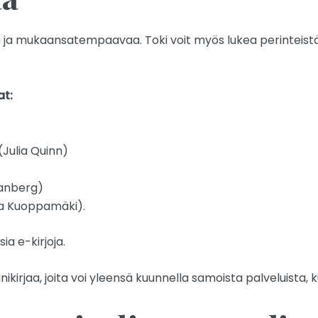
ä ja mukaansatempaavaa. Toki voit myös lukea perinteistä 
t:
(Julia Quinn)
ranberg)
nla Kuoppamäki).
a e-kirjoja.
kirjaa, joita voi yleensä kuunnella samoista palveluista, ku