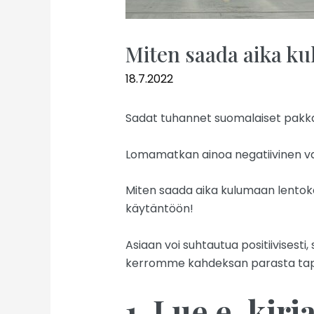
Miten saada aika ku
18.7.2022
Sadat tuhannet suomalaiset pakka
Lomamatkan ainoa negatiivinen vaih
Miten saada aika kulumaan lentoke
käytäntöön!
Asiaan voi suhtautua positiivisesti,
kerromme kahdeksan parasta tapa
1. Lue e-kirj