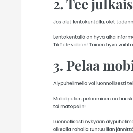
2. Tee julka
Jos olet lentokentällä, olet toden
Lentokentällä on hyvä aika informo
TikTok-videon! Toinen hyvä vaihtoe
3. Pelaa mob
Älypuhelimella voi luonnollisesti t
Mobiilipelien pelaaminen on hauska
tai matopelin!
Luonnollisesti nykyään älypuhelim
oikealla rahalla tuntuu liian jänni