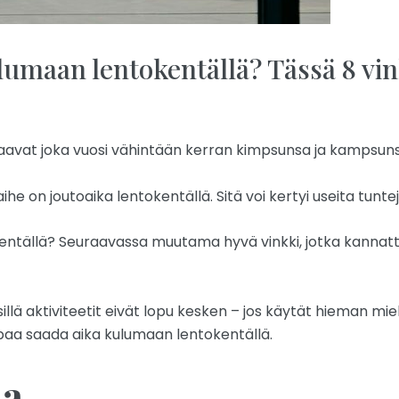
lumaan lentokentällä? Tässä 8 vin
avat joka vuosi vähintään kerran kimpsunsa ja kampsunsa
e on joutoaika lentokentällä. Sitä voi kertyi useita tuntej
ntällä? Seuraavassa muutama hyvä vinkki, jotka kannattaa
 sillä aktiviteetit eivät lopu kesken – jos käytät hieman mie
a saada aika kulumaan lentokentällä.
aa