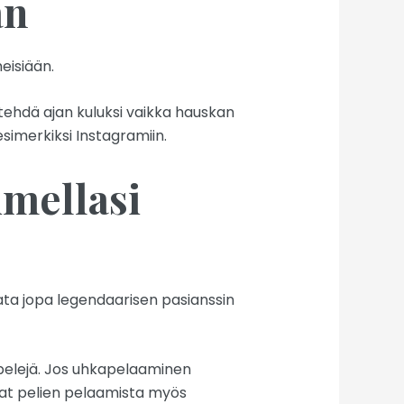
an
meisiään.
 tehdä ajan kuluksi vaikka hauskan
simerkiksi Instagramiin.
imellasi
ata jopa legendaarisen pasianssin
apelejä. Jos uhkapelaaminen
at pelien pelaamista myös