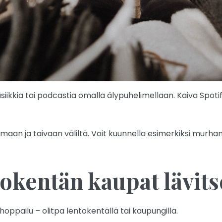
iikkia tai podcastia omalla älypuhelimellaan. Kaiva Spotif
maan ja taivaan väliltä. Voit kuunnella esimerkiksi murha
tokentän kaupat lävits
hoppailu – olitpa lentokentällä tai kaupungilla.