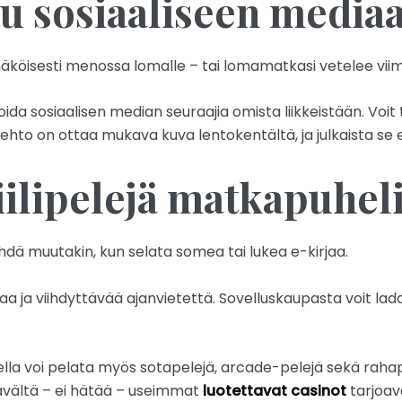
isu sosiaaliseen media
näköisesti menossa lomalle – tai lomamatkasi vetelee vii
ida sosiaalisen median seuraajia omista liikkeistään. Voit
hto on ottaa mukava kuva lentokentältä, ja julkaista se e
iilipelejä matkapuhel
ehdä muutakin, kun selata somea tai lukea e-kirjaa.
a ja viihdyttävää ajanvietettä. Sovelluskaupasta voit lad
ella voi pelata myös sotapelejä, arcade-pelejä sekä rah
ttävältä – ei hätää – useimmat
luotettavat casinot
tarjoav