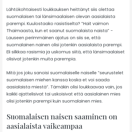
Lähtökohtaisesti loukkauksen heittänyt siis olettaa
suomalaisen tai länsimaalaisen olevan aasialaista
parempi. Kuulostaako rasistiselta? ”Hait vaimon
Thaimaasta, kun et saanut suomalaista naista” -
Lauseen perimmäinen ajatus on siis se, että
suomalainen nainen olisi jotenkin aasialaista parempi.
Eli silkkaa rasismia ja uskomus siitä, että länsimaalaiset
olisivat jotenkin muita parempia.
Mitä jos joku sanoisi suomalaiselle naiselle ”seurustelet
suomalaisen miehen kanssa koska et voi saada
aasialaista miestä”. Tämäkin olisi loukkaavaa vain, jos
kaikki ajattelisivat tai uskoisivat että aasialainen mies
olisi jotenkin parempi kuin suomalainen mies.
Suomalaisen naisen saaminen on
aasialaista vaikeampaa