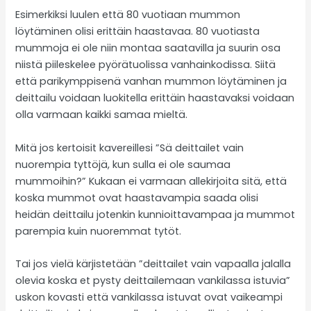
Esimerkiksi luulen että 80 vuotiaan mummon
löytäminen olisi erittäin haastavaa. 80 vuotiasta
mummoja ei ole niin montaa saatavilla ja suurin osa
niistä piileskelee pyörätuolissa vanhainkodissa. Siitä
että parikymppisenä vanhan mummon löytäminen ja
deittailu voidaan luokitella erittäin haastavaksi voidaan
olla varmaan kaikki samaa mieltä.
Mitä jos kertoisit kavereillesi ”Sä deittailet vain
nuorempia tyttöjä, kun sulla ei ole saumaa
mummoihin?” Kukaan ei varmaan allekirjoita sitä, että
koska mummot ovat haastavampia saada olisi
heidän deittailu jotenkin kunnioittavampaa ja mummot
parempia kuin nuoremmat tytöt.
Tai jos vielä kärjistetään ”deittailet vain vapaalla jalalla
olevia koska et pysty deittailemaan vankilassa istuvia”
uskon kovasti että vankilassa istuvat ovat vaikeampi