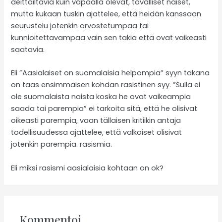
deittailtavia kuin vapaalla olevat, tavalliset naiset,
mutta kukaan tuskin ajattelee, että heidän kanssaan
seurustelu jotenkin arvostetumpaa tai
kunnioitettavampaa vain sen takia että ovat vaikeasti
saatavia.
Eli ”Aasialaiset on suomalaisia helpompia” syyn takana
on taas ensimmäisen kohdan rasistinen syy. ”Sulla ei
ole suomalaista naista koska he ovat vaikeampia
saada tai parempia” ei tarkoita sitä, että he olisivat
oikeasti parempia, vaan tällaisen kritiikin antaja
todellisuudessa ajattelee, että valkoiset olisivat
jotenkin parempia. rasismia.
Eli miksi rasismi aasialaisia kohtaan on ok?
Kommentoi