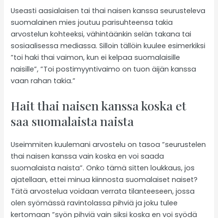
Useasti aasialaisen tai thai naisen kanssa seurusteleva
suomalainen mies joutuu parisuhteensa takia
arvostelun kohteeksi, vähintäänkin selän takana tai
sosiaalisessa mediassa. Silloin tällöin kuulee esimerkiksi
”toi haki thai vaimon, kun ei kelpaa suomalaisille
naisille”, ”Toi postimyyntivaimo on tuon äijän kanssa
vaan rahan takia.”
Hait thai naisen kanssa koska et
saa suomalaista naista
Useimmiten kuulemani arvostelu on tasoa ”seurustelen
thai naisen kanssa vain koska en voi saada
suomalaista naista”. Onko tämä sitten loukkaus, jos
ajatellaan, ettei minua kiinnosta suomalaiset naiset?
Tätä arvostelua voidaan verrata tilanteeseen, jossa
olen syömässä ravintolassa pihviä ja joku tulee
kertomaan ”syön pihviä vain siksi koska en voi syödä