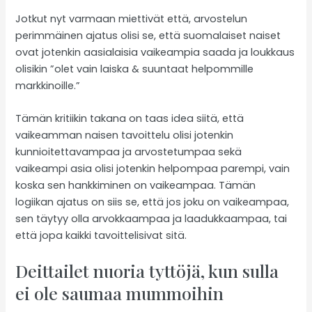
Jotkut nyt varmaan miettivät että, arvostelun
perimmäinen ajatus olisi se, että suomalaiset naiset
ovat jotenkin aasialaisia vaikeampia saada ja loukkaus
olisikin ”olet vain laiska & suuntaat helpommille
markkinoille.”
Tämän kritiikin takana on taas idea siitä, että
vaikeamman naisen tavoittelu olisi jotenkin
kunnioitettavampaa ja arvostetumpaa sekä
vaikeampi asia olisi jotenkin helpompaa parempi, vain
koska sen hankkiminen on vaikeampaa. Tämän
logiikan ajatus on siis se, että jos joku on vaikeampaa,
sen täytyy olla arvokkaampaa ja laadukkaampaa, tai
että jopa kaikki tavoittelisivat sitä.
Deittailet nuoria tyttöjä, kun sulla
ei ole saumaa mummoihin