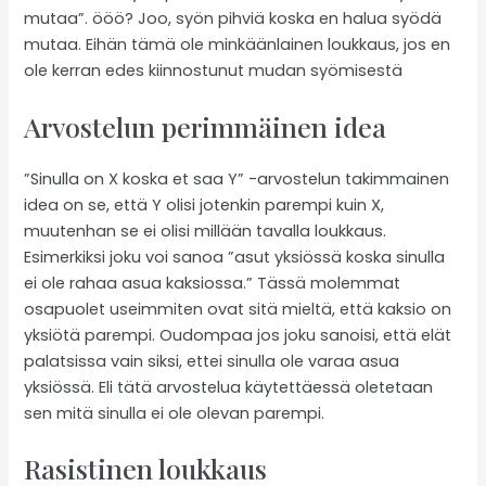
mutaa”. ööö? Joo, syön pihviä koska en halua syödä
mutaa. Eihän tämä ole minkäänlainen loukkaus, jos en
ole kerran edes kiinnostunut mudan syömisestä
Arvostelun perimmäinen idea
”Sinulla on X koska et saa Y” -arvostelun takimmainen
idea on se, että Y olisi jotenkin parempi kuin X,
muutenhan se ei olisi millään tavalla loukkaus.
Esimerkiksi joku voi sanoa ”asut yksiössä koska sinulla
ei ole rahaa asua kaksiossa.” Tässä molemmat
osapuolet useimmiten ovat sitä mieltä, että kaksio on
yksiötä parempi. Oudompaa jos joku sanoisi, että elät
palatsissa vain siksi, ettei sinulla ole varaa asua
yksiössä. Eli tätä arvostelua käytettäessä oletetaan
sen mitä sinulla ei ole olevan parempi.
Rasistinen loukkaus